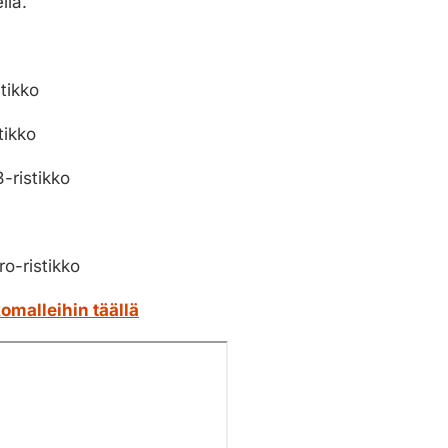
lla.
tikko
tikko
-ristikko
o-ristikko
omalleihin täällä