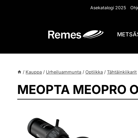
Siirry
Asekatalogi 2025
Ohje
sisältöön
METSÄ
/
Kauppa
/
Urheiluammunta
/
Optiikka
/
Tähtäinkiikarit
MEOPTA MEOPRO OP