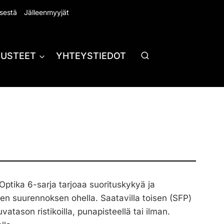
sestä
Jälleenmyyjät
RUSTEET
YHTEYSTIEDOT
Optika 6-sarja tarjoaa suorituskykyä ja
sen suurennoksen ohella. Saatavilla toisen (SFP)
atason ristikoilla, punapisteellä tai ilman.