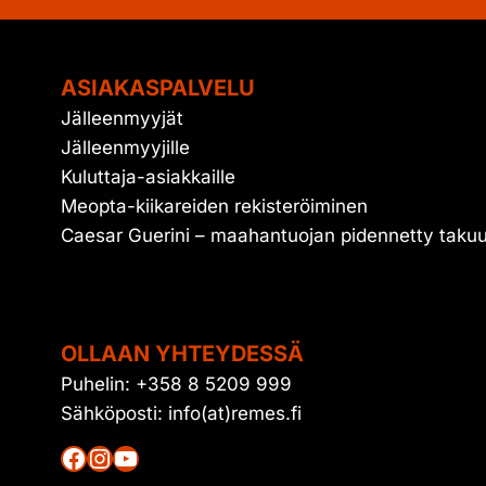
ASIAKASPALVELU
Jälleenmyyjät
Jälleenmyyjille
Kuluttaja-asiakkaille
Meopta-kiikareiden rekisteröiminen
Caesar Guerini – maahantuojan pidennetty taku
OLLAAN YHTEYDESSÄ
Puhelin: +358 8 5209 999
Sähköposti: info(at)remes.fi
Facebook
Instagram
YouTube