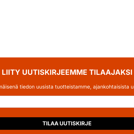
LIITY UUTISKIRJEEMME TILAAJAKSI
mäisenä tiedon uusista tuotteistamme, ajankohtaisista uu
TILAA UUTISKIRJE