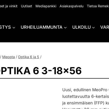
et ja vinkit
Uutiset
Mediapankki
Asiakaspalvelu
Tietoa Remek
STYS
URHEILUAMMUNTA
ULKOILU
VA
/
Meopta
/
Optika 6 ja 5
/
TIKA 6 3-18×56
Uusi, edullinen MeoPro 
luotettavuutta 6-kertai
ja ensimmäisen (FFP) kuv