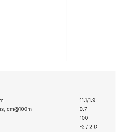
0m
11.1/1.9
tus, cm@100m
0.7
m
100
-2 / 2 D