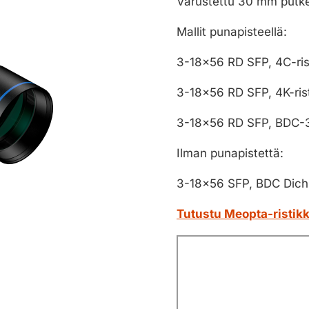
Varustettu 30 mm putke
Mallit punapisteellä:
3-18×56 RD SFP, 4C-ris
3-18×56 RD SFP, 4K-ris
3-18×56 RD SFP, BDC-3
Ilman punapistettä:
3-18×56 SFP, BDC Dichr
Tutustu Meopta-ristikk