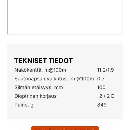
TEKNISET TIEDOT
Näkökenttä, m@100m
11.2/1.9
Säätönapsun vaikutus, cm@100m
0.7
Silmän etäisyys, mm
100
Dioptrinen korjaus
-2 / 2 D
Paino, g
849