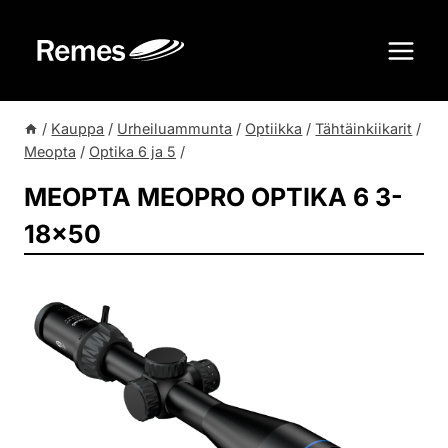
Siirry
sisältöön
/
Kauppa
/
Urheiluammunta
/
Optiikka
/
Tähtäinkiikarit
/
Meopta
/
Optika 6 ja 5
/
MEOPTA MEOPRO OPTIKA 6 3-
18×50