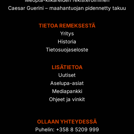
Meopta-kiikareiden rekisteröiminen
Caesar Guerini – maahantuojan pidennetty takuu
TIETOA REMEKSESTÄ
Yritys
Historia
Tietosuojaseloste
LISÄTIETOA
Uutiset
Aselupa-asiat
Mediapankki
Ohjeet ja vinkit
OLLAAN YHTEYDESSÄ
Puhelin: +358 8 5209 999