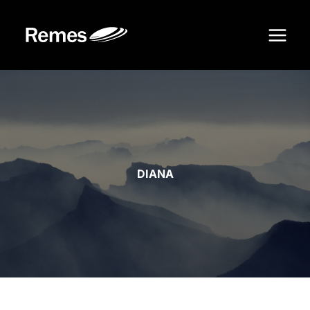
Siirry
sisältöön
DIANA