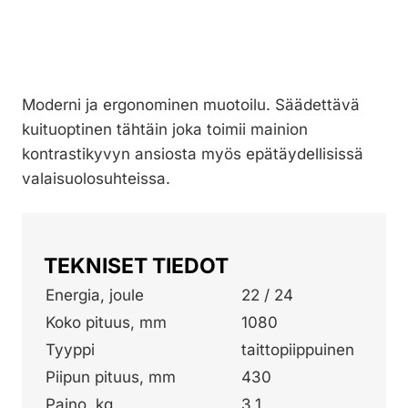
Moderni ja ergonominen muotoilu. Säädettävä
kuituoptinen tähtäin joka toimii mainion
kontrastikyvyn ansiosta myös epätäydellisissä
valaisuolosuhteissa.
TEKNISET TIEDOT
Energia, joule
22 / 24
Koko pituus, mm
1080
Tyyppi
taittopiippuinen
Piipun pituus, mm
430
Paino, kg
3,1