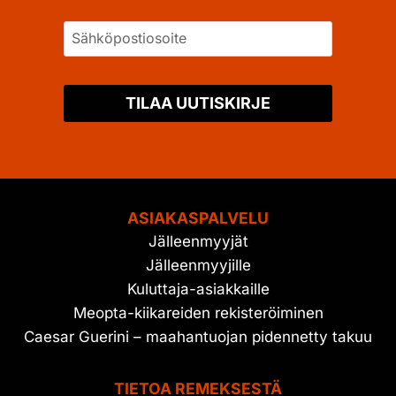
TILAA UUTISKIRJE
ASIAKASPALVELU
Jälleenmyyjät
Jälleenmyyjille
Kuluttaja-asiakkaille
Meopta-kiikareiden rekisteröiminen
Caesar Guerini – maahantuojan pidennetty takuu
TIETOA REMEKSESTÄ