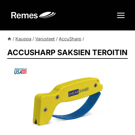
Siirry
sisältöön
/
Kauppa
/
Varusteet
/
AccuSharp
/
ACCUSHARP SAKSIEN TEROITIN