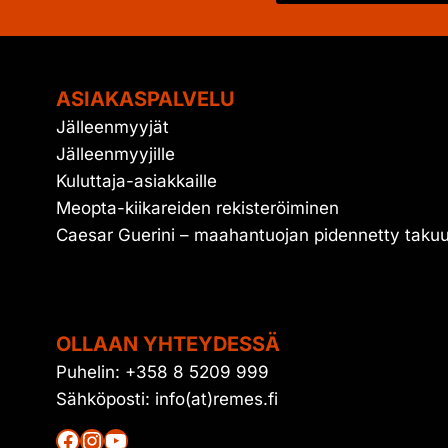
ASIAKASPALVELU
Jälleenmyyjät
Jälleenmyyjille
Kuluttaja-asiakkaille
Meopta-kiikareiden rekisteröiminen
Caesar Guerini – maahantuojan pidennetty taku
OLLAAN YHTEYDESSÄ
Puhelin: +358 8 5209 999
Sähköposti: info(at)remes.fi
Facebook
Instagram
YouTube