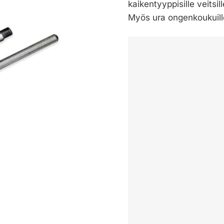
kaikentyyppisille veitsi
Myös ura ongenkoukuille