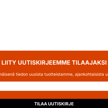
LIITY UUTISKIRJEEMME TILAAJAKSI
mäisenä tiedon uusista tuotteistamme, ajankohtaisista uu
TILAA UUTISKIRJE