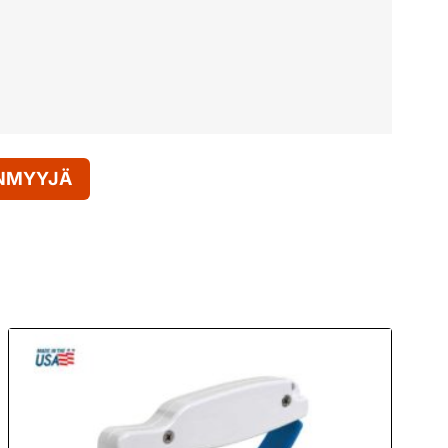
ENMYYJÄ