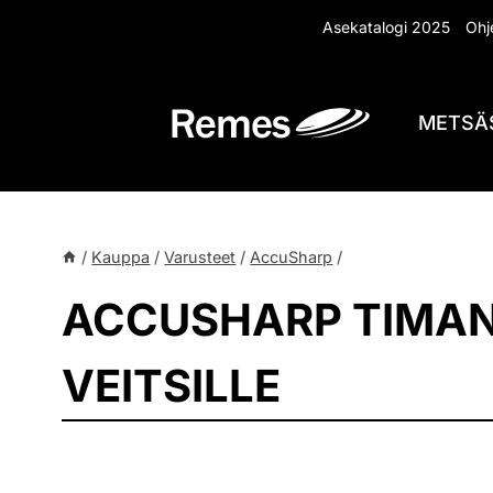
Siirry
Asekatalogi 2025
Ohje
sisältöön
METSÄ
/
Kauppa
/
Varusteet
/
AccuSharp
/
ACCUSHARP TIMANT
VEITSILLE