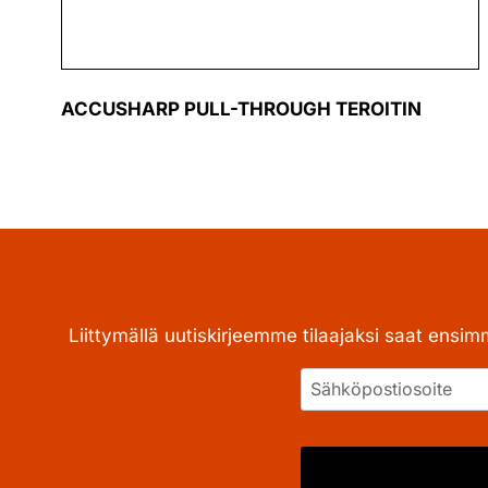
ACCUSHARP PULL-THROUGH TEROITIN
Liittymällä uutiskirjeemme tilaajaksi saat ensim