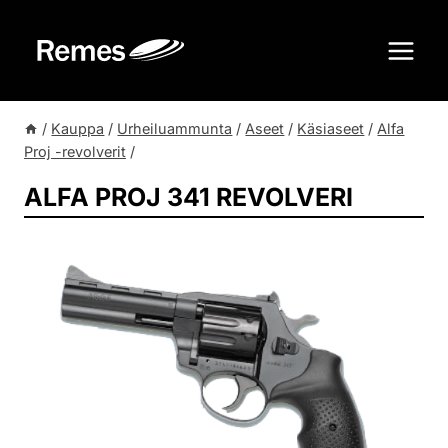
Siirry
sisältöön
/
Kauppa
/
Urheiluammunta
/
Aseet
/
Käsiaseet
/
Alfa
Proj -revolverit
/
ALFA PROJ 341 REVOLVERI