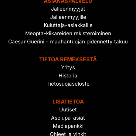
ASIAKASPALVELU
Jälleenmyyjät
Jälleenmyyjille
Kuluttaja-asiakkaille
Meopta-kiikareiden rekisteröiminen
Caesar Guerini – maahantuojan pidennetty takuu
TIETOA REMEKSESTÄ
Yritys
Historia
Tietosuojaseloste
LISÄTIETOA
Uutiset
Aselupa-asiat
Mediapankki
Ohjeet ja vinkit