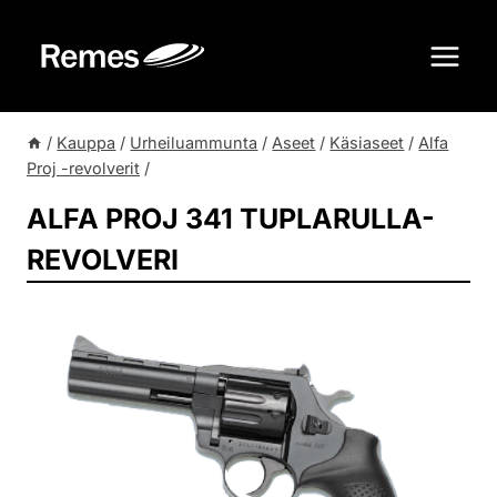
Siirry
sisältöön
/
Kauppa
/
Urheiluammunta
/
Aseet
/
Käsiaseet
/
Alfa
Proj -revolverit
/
ALFA PROJ 341 TUPLARULLA-
REVOLVERI