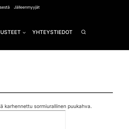
sestä
Jälleenmyyjät
RUSTEET
YHTEYSTIEDOT
vä karhennettu sormiurallinen puukahva.