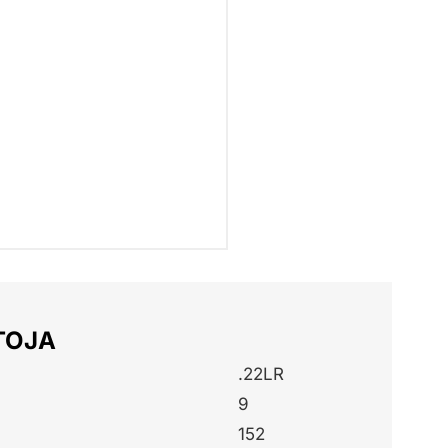
TOJA
.22LR
9
152