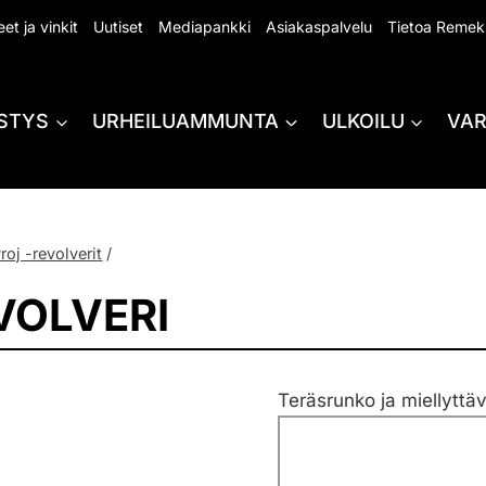
et ja vinkit
Uutiset
Mediapankki
Asiakaspalvelu
Tietoa Remek
STYS
URHEILUAMMUNTA
ULKOILU
VA
roj -revolverit
/
VOLVERI
Teräsrunko ja miellyttä