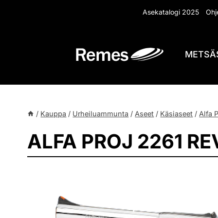
Siirry
Asekatalogi 2025
Ohje
sisältöön
METSÄ
/
Kauppa
/
Urheiluammunta
/
Aseet
/
Käsiaseet
/
Alfa P
ALFA PROJ 2261 RE