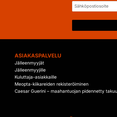
ASIAKASPALVELU
Jälleenmyyjät
Jälleenmyyjille
Kuluttaja-asiakkaille
Meopta-kiikareiden rekisteröiminen
Caesar Guerini – maahantuojan pidennetty taku