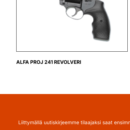
ALFA PROJ 241 REVOLVERI
Liittymällä uutiskirjeemme tilaajaksi saat ensim