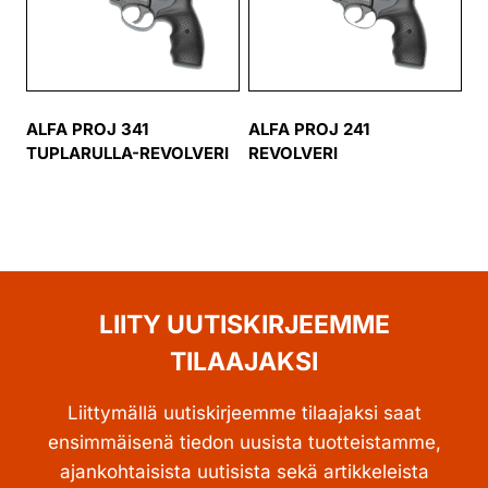
ALFA PROJ 341
ALFA PROJ 241
TUPLARULLA-REVOLVERI
REVOLVERI
LIITY UUTISKIRJEEMME
TILAAJAKSI
Liittymällä uutiskirjeemme tilaajaksi saat
ensimmäisenä tiedon uusista tuotteistamme,
ajankohtaisista uutisista sekä artikkeleista