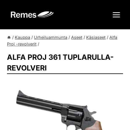
Siirry
sisältöön
/
Kauppa
/
Urheiluammunta
/
Aseet
/
Käsiaseet
/
Alfa
Proj -revolverit
/
ALFA PROJ 361 TUPLARULLA-
REVOLVERI