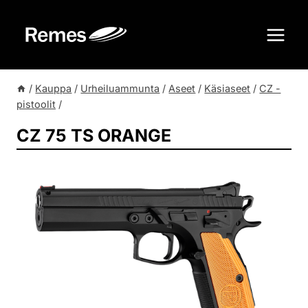
Siirry
sisältöön
/
Kauppa
/
Urheiluammunta
/
Aseet
/
Käsiaseet
/
CZ -
pistoolit
/
CZ 75 TS ORANGE