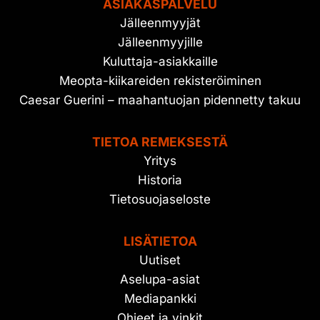
ASIAKASPALVELU
Jälleenmyyjät
Jälleenmyyjille
Kuluttaja-asiakkaille
Meopta-kiikareiden rekisteröiminen
Caesar Guerini – maahantuojan pidennetty takuu
TIETOA REMEKSESTÄ
Yritys
Historia
Tietosuojaseloste
LISÄTIETOA
Uutiset
Aselupa-asiat
Mediapankki
Ohjeet ja vinkit