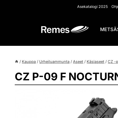
Siirry
Asekatalogi 2025
Ohje
sisältöön
METSÄ
/
Kauppa
/
Urheiluammunta
/
Aseet
/
Käsiaseet
/
CZ -p
CZ P-09 F NOCTUR