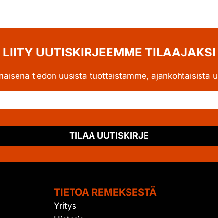
LIITY UUTISKIRJEEMME TILAAJAKSI
mäisenä tiedon uusista tuotteistamme, ajankohtaisista uu
TILAA UUTISKIRJE
TIETOA REMEKSESTÄ
Yritys