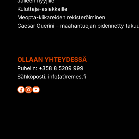
Jälleenmyyjille
Kuluttaja-asiakkaille
Meopta-kiikareiden rekisteröiminen
Caesar Guerini – maahantuojan pidennetty taku
OLLAAN YHTEYDESSÄ
Puhelin: +358 8 5209 999
Sähköposti: info(at)remes.fi
Facebook
Instagram
YouTube