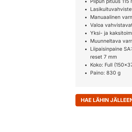
Piipun pituus 115
Lasikuituvahvistet
Manuaalinen varmi
Valoa vahvistava
Yksi- ja kaksitoi
Muunneltava varm
Liipaisinpaine SA
reset 7 mm
Koko: Full (150×
Paino: 830 g
HAE LÄHIN JÄLLE