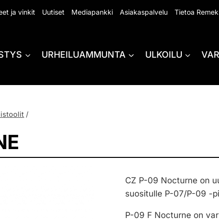
et ja vinkit
Uutiset
Mediapankki
Asiakaspalvelu
Tietoa Remek
STYS
URHEILUAMMUNTA
ULKOILU
VA
istoolit
/
NE
CZ P-09 Nocturne on uu
suositulle P-07/P-09 -pis
P-09 F Nocturne on var