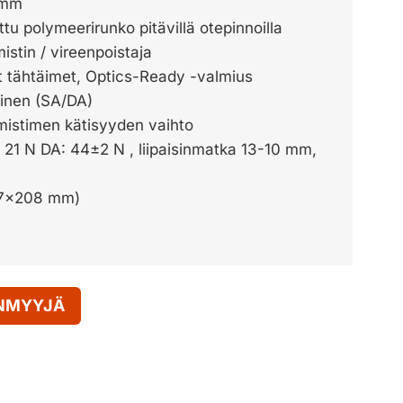
 mm
tu polymeerirunko pitävillä otepinnoilla
stin / vireenpoistaja
t tähtäimet, Optics-Ready -valmius
minen (SA/DA)
istimen kätisyyden vaihto
: 21 N DA: 44±2 N , liipaisinmatka 13-10 mm,
37×208 mm)
ENMYYJÄ