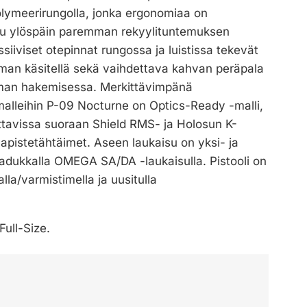
polymeerirungolla, jonka ergonomiaa on
tu ylöspäin paremman rekyylituntemuksen
siiviset otepinnat rungossa ja luistissa tekevät
man käsitellä sekä vaihdettava kahvan peräpala
uman hakemisessa. Merkittävimpänä
alleihin P-09 Nocturne on Optics-Ready -malli,
ettavissa suoraan Shield RMS- ja Holosun K-
unapistetähtäimet. Aseen laukaisu on yksi- ja
laadukkalla OMEGA SA/DA -laukaisulla. Pistooli on
lla/varmistimella ja uusitulla
Full-Size.