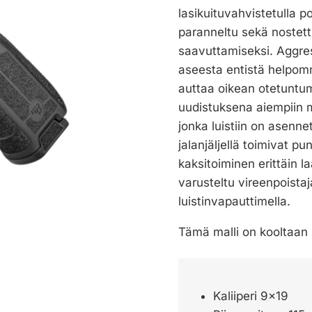
lasikuituvahvistetulla 
paranneltu sekä nostet
saavuttamiseksi. Aggres
aseesta entistä helpom
auttaa oikean otetunt
uudistuksena aiempiin m
jonka luistiin on asenn
jalanjäljellä toimivat p
kaksitoiminen erittäin 
varusteltu vireenpoistaja
luistinvapauttimella.
Tämä malli on kooltaan 
Kaliiperi 9×19