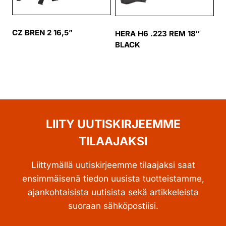
CZ BREN 2 16,5”
HERA H6 .223 REM 18″
BLACK
LIITY UUTISKIRJEEMME
TILAAJAKSI
Liittymällä uutiskirjeemme tilaajaksi saat
ensimmäisenä tiedon uusista tuotteistamme,
ajankohtaisista uutisista sekä artikkeleista
suoraan sähköpostiisi.