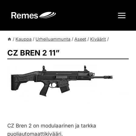
Siirry
sisältöön
/
Kauppa
/
Urheiluammunta
/
Aseet
/
Kiväärit
/
CZ BREN 2 11”
CZ Bren 2 on modulaarinen ja tarkka
puoliautomaattikivääri.