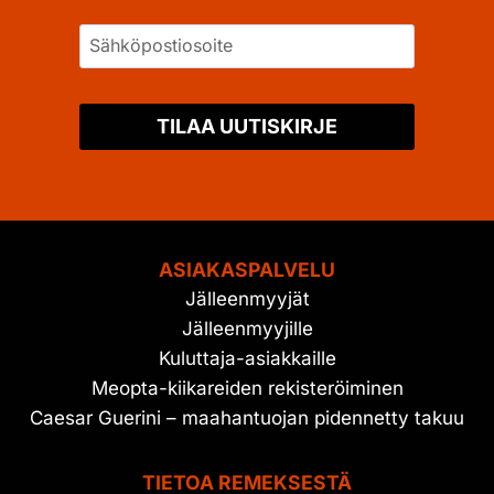
TILAA UUTISKIRJE
ASIAKASPALVELU
Jälleenmyyjät
Jälleenmyyjille
Kuluttaja-asiakkaille
Meopta-kiikareiden rekisteröiminen
Caesar Guerini – maahantuojan pidennetty takuu
TIETOA REMEKSESTÄ