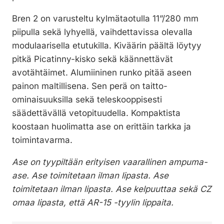
Bren 2 on varusteltu kylmätaotulla 11”/280 mm
piipulla sekä lyhyellä, vaihdettavissa olevalla
modulaarisella etutukilla. Kiväärin päältä löytyy
pitkä Picatinny-kisko sekä käännettävät
avotähtäimet. Alumiininen runko pitää aseen
painon maltillisena. Sen perä on taitto-
ominaisuuksilla sekä teleskooppisesti
säädettävällä vetopituudella. Kompaktista
koostaan huolimatta ase on erittäin tarkka ja
toimintavarma.
Ase on tyypiltään erityisen vaarallinen ampuma-
ase. Ase toimitetaan ilman lipasta. Ase
toimitetaan ilman lipasta. Ase kelpuuttaa sekä CZ
omaa lipasta, että AR-15 -tyylin lippaita.