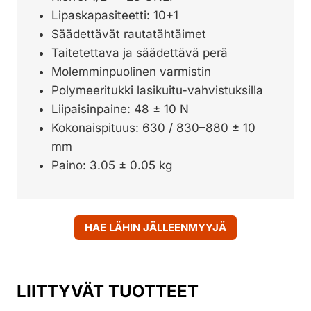
Lipaskapasiteetti: 10+1
Säädettävät rautatähtäimet
Taitetettava ja säädettävä perä
Molemminpuolinen varmistin
Polymeeritukki lasikuitu-vahvistuksilla
Liipaisinpaine: 48 ± 10 N
Kokonaispituus: 630 / 830–880 ± 10
mm
Paino: 3.05 ± 0.05 kg
HAE LÄHIN JÄLLEENMYYJÄ
LIITTYVÄT TUOTTEET