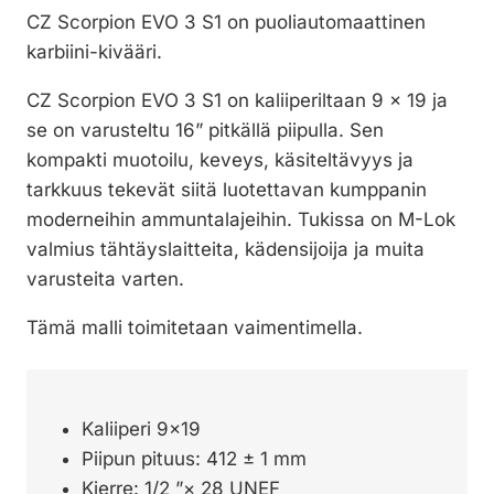
CZ Scorpion EVO 3 S1 on puoliautomaattinen
karbiini-kivääri.
CZ Scorpion EVO 3 S1 on kaliiperiltaan 9 x 19 ja
se on varusteltu 16” pitkällä piipulla. Sen
kompakti muotoilu, keveys, käsiteltävyys ja
tarkkuus tekevät siitä luotettavan kumppanin
moderneihin ammuntalajeihin. Tukissa on M-Lok
valmius tähtäyslaitteita, kädensijoija ja muita
varusteita varten.
Tämä malli toimitetaan vaimentimella.
Kaliiperi 9×19
Piipun pituus: 412 ± 1 mm
Kierre: 1/2 ”× 28 UNEF