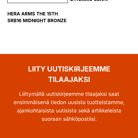
HERA ARMS THE 15TH
SRB16 MIDNIGHT BRONZE
LIITY UUTISKIRJEEMME
TILAAJAKSI
Liittymällä uutiskirjeemme tilaajaksi saat
ensimmäisenä tiedon uusista tuotteistamme,
ajankohtaisista uutisista sekä artikkeleista
suoraan sähköpostiisi.