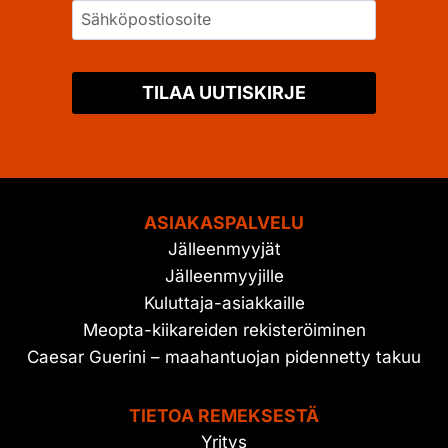
TILAA UUTISKIRJE
ASIAKASPALVELU
Jälleenmyyjät
Jälleenmyyjille
Kuluttaja-asiakkaille
Meopta-kiikareiden rekisteröiminen
Caesar Guerini – maahantuojan pidennetty takuu
TIETOA REMEKSESTÄ
Yritys