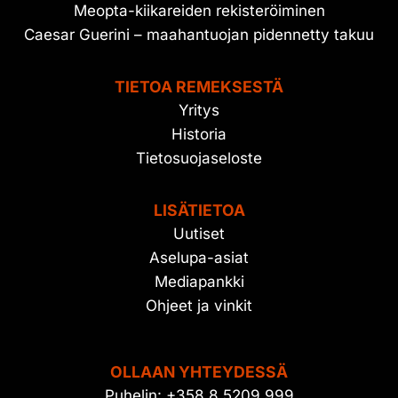
Meopta-kiikareiden rekisteröiminen
Caesar Guerini – maahantuojan pidennetty takuu
TIETOA REMEKSESTÄ
Yritys
Historia
Tietosuojaseloste
LISÄTIETOA
Uutiset
Aselupa-asiat
Mediapankki
Ohjeet ja vinkit
OLLAAN YHTEYDESSÄ
Puhelin: +358 8 5209 999