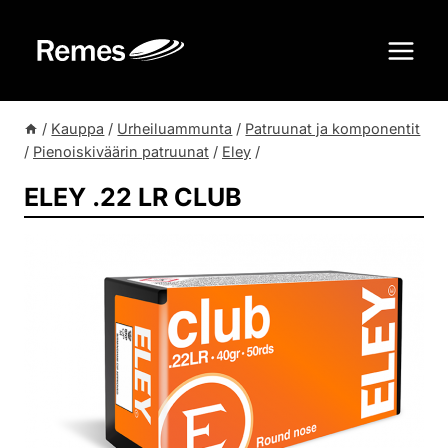
Siirry
sisältöön
/
Kauppa
/
Urheiluammunta
/
Patruunat ja komponentit
/
Pienoiskiväärin patruunat
/
Eley
/
ELEY .22 LR CLUB