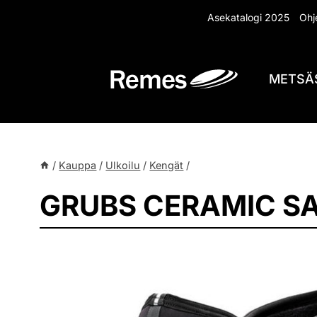
Siirry
Asekatalogi 2025
Ohje
sisältöön
METSÄ
/
Kauppa
/
Ulkoilu
/
Kengät
/
GRUBS CERAMIC SA