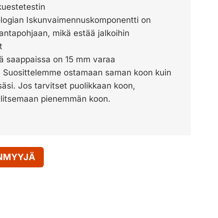
kuestetestin
ogian Iskunvaimennuskomponentti on
antapohjaan, mikä estää jalkoihin
t
tä saappaissa on 15 mm varaa
e. Suosittelemme ostamaan saman koon kuin
säsi. Jos tarvitset puolikkaan koon,
alitsemaan pienemmän koon.
ENMYYJÄ