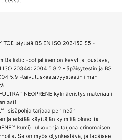
alueessa.
TOE täyttää BS EN ISO 203450 S5 -
allistic -pohjallinen on kevyt ja joustava,
 ISO 20344: 2004 5.8.2 -läpäisytestin ja BS
04 5.9 -taivutuskestävyystestin ilman
tä
LTRA™ NEOPRENE kylmäeristys materiaali
en asti
 -sisäpohja tarjoaa pehmeän
 ja eristää käyttäjän kylmiltä pinnoilta
NE™-kumi) -ulkopohja tarjoaa erinomaisen
pinnoilla. Se on myös öljynkestävä, ja läpäisee