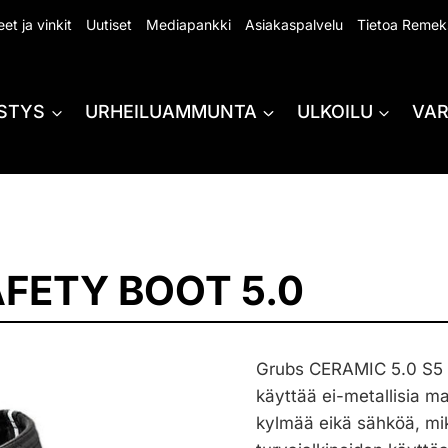
et ja vinkit
Uutiset
Mediapankki
Asiakaspalvelu
Tietoa Remek
STYS
URHEILUAMMUNTA
ULKOILU
VA
FETY BOOT 5.0
Grubs CERAMIC 5.0 S5 
käyttää ei-metallisia ma
kylmää eikä sähköä, mik