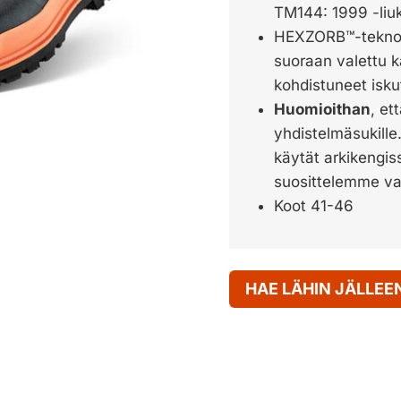
TM144: 1999 -liu
HEXZORB™-teknol
suoraan valettu k
kohdistuneet isku
Huomioithan
, et
yhdistelmäsukill
käytät arkikengis
suosittelemme v
Koot 41-46
HAE LÄHIN JÄLLE