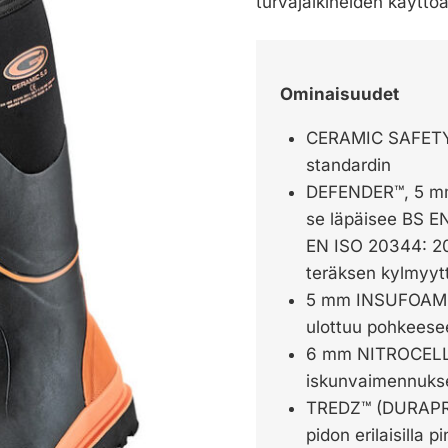
turvajalkineiden käyttö
Ominaisuudet
CERAMIC SAFETY 
standardin
DEFENDER™, 5 mm B
se läpäisee BS EN
EN ISO 20344: 20
teräksen kylmyyt
5 mm INSUFOAM-U
ulottuu pohkeese
6 mm NITROCELL™
iskunvaimennuksen
TREDZ™ (DURAPRE
pidon erilaisilla 