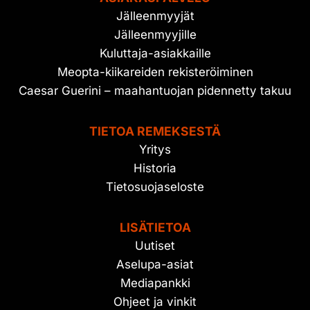
Jälleenmyyjät
Jälleenmyyjille
Kuluttaja-asiakkaille
Meopta-kiikareiden rekisteröiminen
Caesar Guerini – maahantuojan pidennetty takuu
TIETOA REMEKSESTÄ
Yritys
Historia
Tietosuojaseloste
LISÄTIETOA
Uutiset
Aselupa-asiat
Mediapankki
Ohjeet ja vinkit