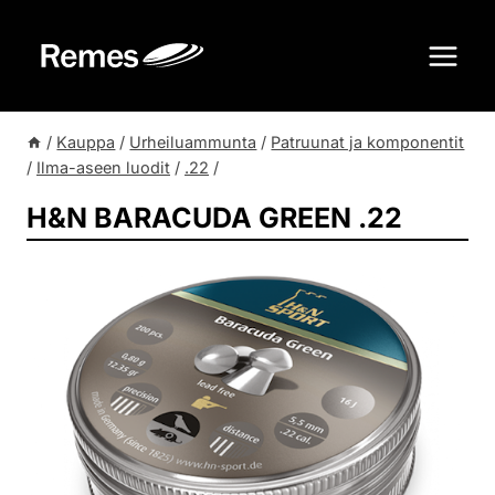
Siirry
sisältöön
/
Kauppa
/
Urheiluammunta
/
Patruunat ja komponentit
/
Ilma-aseen luodit
/
.22
/
H&N BARACUDA GREEN .22