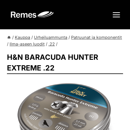
Siirry
sisältöön
/
Kauppa
/
Urheiluammunta
/
Patruunat ja komponentit
/
Ilma-aseen luodit
/
.22
/
H&N BARACUDA HUNTER
EXTREME .22