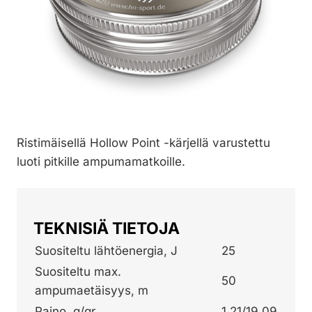
Ristimäisellä Hollow Point -kärjellä varustettu
luoti pitkille ampumamatkoille.
TEKNISIÄ TIETOJA
Suositeltu lähtöenergia, J
25
Suositeltu max.
50
ampumaetäisyys, m
Paino, g/gr
1,21/19,09