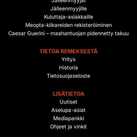
Jälleenmyyjät
Jälleenmyyjille
Kuluttaja-asiakkaille
Meopta-kiikareiden rekisteröiminen
Caesar Guerini – maahantuojan pidennetty takuu
TIETOA REMEKSESTÄ
Yritys
Historia
Tietosuojaseloste
LISÄTIETOA
Uutiset
Aselupa-asiat
Mediapankki
Ohjeet ja vinkit