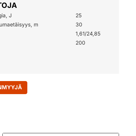
TOJA
ia, J
25
pumaetäisyys, m
30
1,61/24,85
200
ENMYYJÄ