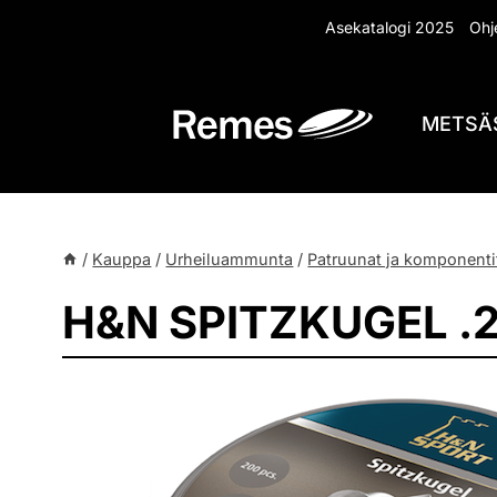
Siirry
Asekatalogi 2025
Ohje
sisältöön
METSÄ
/
Kauppa
/
Urheiluammunta
/
Patruunat ja komponenti
H&N SPITZKUGEL .