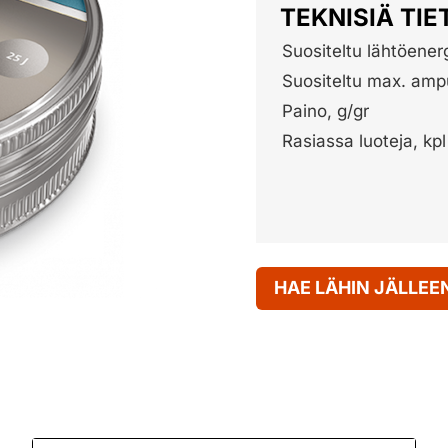
TEKNISIÄ TIE
Suositeltu lähtöenerg
Suositeltu max. am
Paino, g/gr
Rasiassa luoteja, kpl
HAE LÄHIN JÄLLE