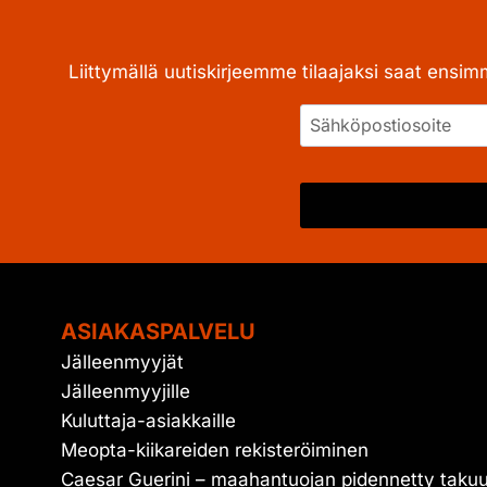
Liittymällä uutiskirjeemme tilaajaksi saat ensim
ASIAKASPALVELU
Jälleenmyyjät
Jälleenmyyjille
Kuluttaja-asiakkaille
Meopta-kiikareiden rekisteröiminen
Caesar Guerini – maahantuojan pidennetty taku