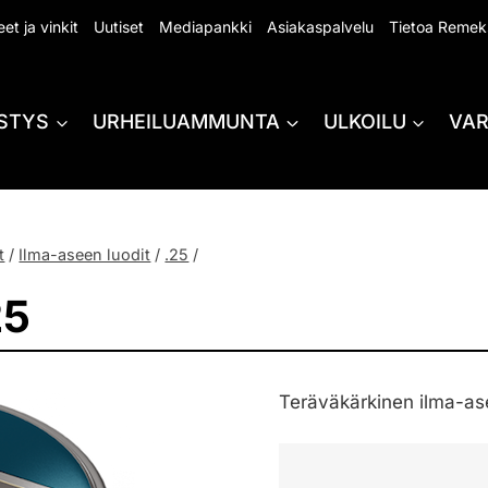
et ja vinkit
Uutiset
Mediapankki
Asiakaspalvelu
Tietoa Remek
STYS
URHEILUAMMUNTA
ULKOILU
VA
t
/
Ilma-aseen luodit
/
.25
/
25
Teräväkärkinen ilma-ase