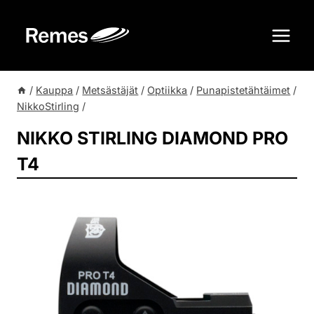
Siirry
sisältöön
/
Kauppa
/
Metsästäjät
/
Optiikka
/
Punapistetähtäimet
/
NikkoStirling
/
NIKKO STIRLING DIAMOND PRO
T4