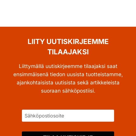
LIITY UUTISKIRJEEMME
TILAAJAKSI
Liittymällä uutiskirjeemme tilaajaksi saat
ensimmäisenä tiedon uusista tuotteistamme,
ajankohtaisista uutisista sekä artikkeleista
suoraan sähköpostiisi.