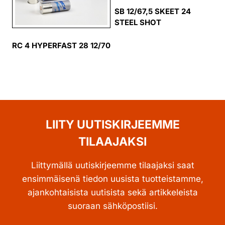
SB 12/67,5 SKEET 24
STEEL SHOT
RC 4 HYPERFAST 28 12/70
LIITY UUTISKIRJEEMME
TILAAJAKSI
Liittymällä uutiskirjeemme tilaajaksi saat
ensimmäisenä tiedon uusista tuotteistamme,
ajankohtaisista uutisista sekä artikkeleista
suoraan sähköpostiisi.