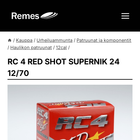
Siirry
sisältöön
/
Kauppa
/
Urheiluammunta
/
Patruunat ja komponentit
/
Haulikon patruunat
/
12cal
/
RC 4 RED SHOT SUPERNIK 24
12/70