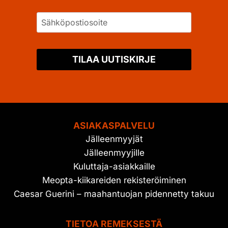
TILAA UUTISKIRJE
ASIAKASPALVELU
Jälleenmyyjät
Jälleenmyyjille
Kuluttaja-asiakkaille
Meopta-kiikareiden rekisteröiminen
Caesar Guerini – maahantuojan pidennetty takuu
TIETOA REMEKSESTÄ