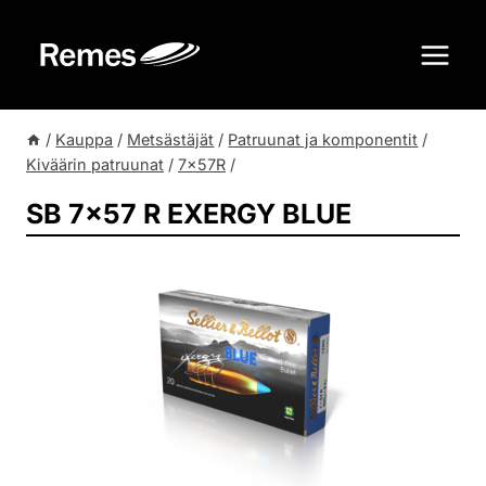
Siirry
sisältöön
/
Kauppa
/
Metsästäjät
/
Patruunat ja komponentit
/
Kiväärin patruunat
/
7x57R
/
SB 7×57 R EXERGY BLUE