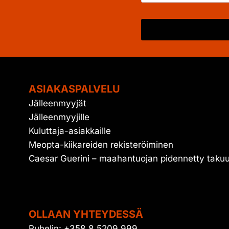
ASIAKASPALVELU
Jälleenmyyjät
Jälleenmyyjille
Kuluttaja-asiakkaille
Meopta-kiikareiden rekisteröiminen
Caesar Guerini – maahantuojan pidennetty taku
OLLAAN YHTEYDESSÄ
Puhelin: +358 8 5209 999