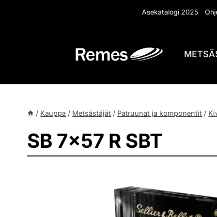
Siirry
Asekatalogi 2025
Ohje
sisältöön
METSÄ
/
Kauppa
/
Metsästäjät
/
Patruunat ja komponentit
/
Ki
SB 7×57 R SBT