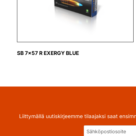
SB 7×57 R EXERGY BLUE
Liittymällä uutiskirjeemme tilaajaksi saat ensim