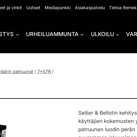
et ja vinkit
Uutiset
Mediapankki
Asiakaspalvelu
Tietoa Remek
STYS
URHEILUAMMUNTA
ULKOILU
VA
väärin patruunat
/
7x57R
/
Sellier & Bellotin kehit
käyttäjien kokemusten 
patruunan luodin perä