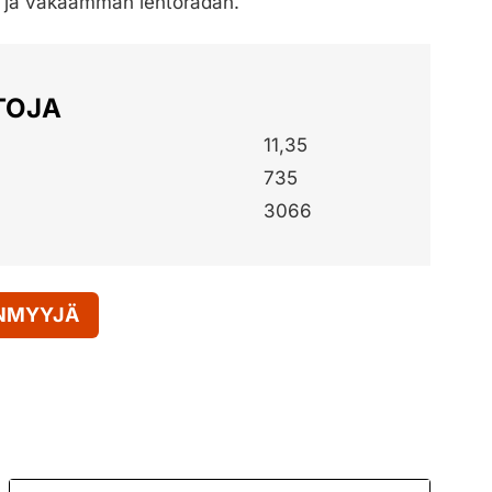
ja vakaamman lentoradan.
TOJA
11,35
735
3066
ENMYYJÄ