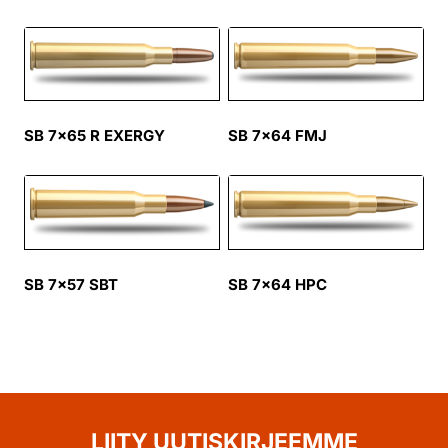
SB 7×65 R EXERGY
SB 7×64 FMJ
SB 7×57 SBT
SB 7×64 HPC
LIITY UUTISKIRJEEMME