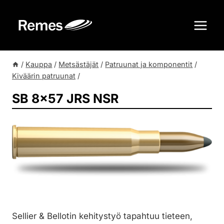
Siirry
sisältöön
/
Kauppa
/
Metsästäjät
/
Patruunat ja komponentit
/
Kiväärin patruunat
/
SB 8×57 JRS NSR
Sellier & Bellotin kehitystyö tapahtuu tieteen,