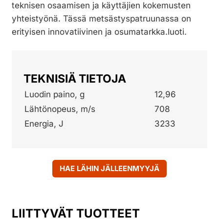
teknisen osaamisen ja käyttäjien kokemusten
yhteistyönä. Tässä metsästyspatruunassa on
erityisen innovatiivinen ja osumatarkka.luoti.
TEKNISIÄ TIETOJA
Luodin paino, g
12,96
Lähtönopeus, m/s
708
Energia, J
3233
HAE LÄHIN JÄLLEENMYYJÄ
LIITTYVÄT TUOTTEET