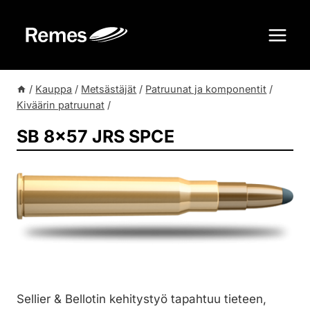
Siirry
sisältöön
/
Kauppa
/
Metsästäjät
/
Patruunat ja komponentit
/
Kiväärin patruunat
/
SB 8×57 JRS SPCE
Sellier & Bellotin kehitystyö tapahtuu tieteen,