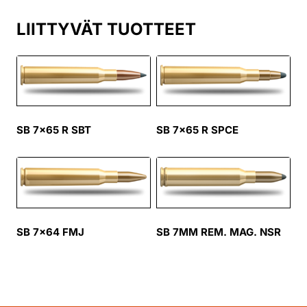
LIITTYVÄT TUOTTEET
SB 7×65 R SBT
SB 7×65 R SPCE
SB 7×64 FMJ
SB 7MM REM. MAG. NSR