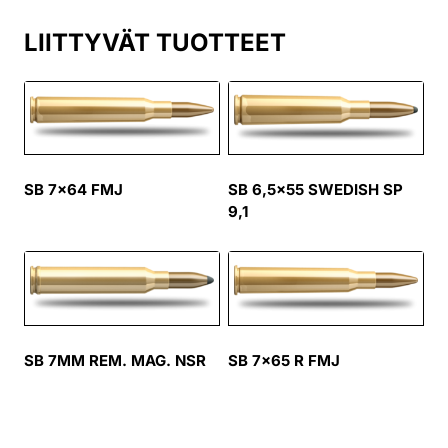
LIITTYVÄT TUOTTEET
SB 7×64 FMJ
SB 6,5×55 SWEDISH SP
9,1
SB 7MM REM. MAG. NSR
SB 7×65 R FMJ