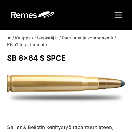
Siirry
sisältöön
/
Kauppa
/
Metsästäjät
/
Patruunat ja komponentit
/
Kiväärin patruunat
/
SB 8×64 S SPCE
Sellier & Bellotin kehitystyö tapahtuu tieteen,