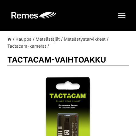
Siirry
sisältöön
/
Kauppa
/
Metsästäjät
/
Metsästystarvikkeet
/
Tactacam-kamerat
/
TACTACAM-VAIHTOAKKU