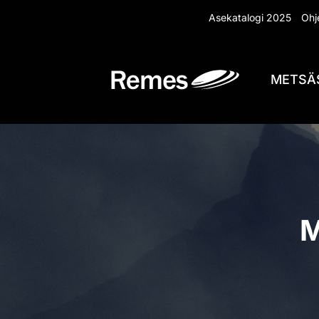
Siirry
Asekatalogi 2025
Ohje
sisältöön
METSÄ
M