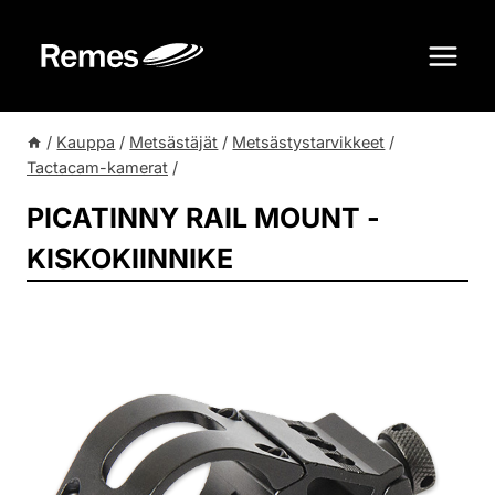
Siirry
sisältöön
/
Kauppa
/
Metsästäjät
/
Metsästystarvikkeet
/
Tactacam-kamerat
/
PICATINNY RAIL MOUNT -
KISKOKIINNIKE