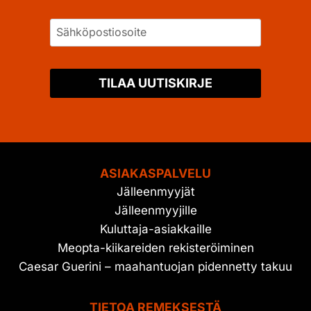
TILAA UUTISKIRJE
ASIAKASPALVELU
Jälleenmyyjät
Jälleenmyyjille
Kuluttaja-asiakkaille
Meopta-kiikareiden rekisteröiminen
Caesar Guerini – maahantuojan pidennetty takuu
TIETOA REMEKSESTÄ