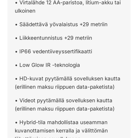
• Virtalähde 12 AA-paristoa, litium-akku tai
ulkoinen
• Säädettävä yövalaistus +29 metriin
• Liikkeentunnistus +29 metriin
• IP66 vedentiiveyssertifikaatti
• Low Glow IR -teknologia
• HD-kuvat pyytämällä sovelluksen kautta
(erillinen maksu riippuen data-paketista)
• Videot pyytämällä sovelluksen kautta
(erillinen maksu riippuen data-paketista)
• Hybrid-tila mahdollistaa useamman
kuvanottamisen kerralla ja välittömän