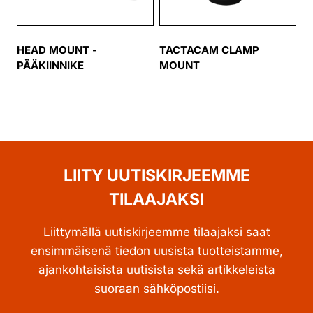
HEAD MOUNT -
TACTACAM CLAMP
PÄÄKIINNIKE
MOUNT
LIITY UUTISKIRJEEMME
TILAAJAKSI
Liittymällä uutiskirjeemme tilaajaksi saat
ensimmäisenä tiedon uusista tuotteistamme,
ajankohtaisista uutisista sekä artikkeleista
suoraan sähköpostiisi.