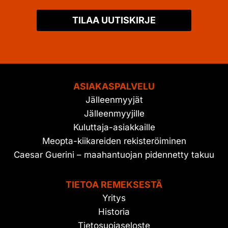
TILAA UUTISKIRJE
ASIAKASPALVELU
Jälleenmyyjät
Jälleenmyyjille
Kuluttaja-asiakkaille
Meopta-kiikareiden rekisteröiminen
Caesar Guerini – maahantuojan pidennetty takuu
TIETOA REMEKSESTÄ
Yritys
Historia
Tietosuojaseloste