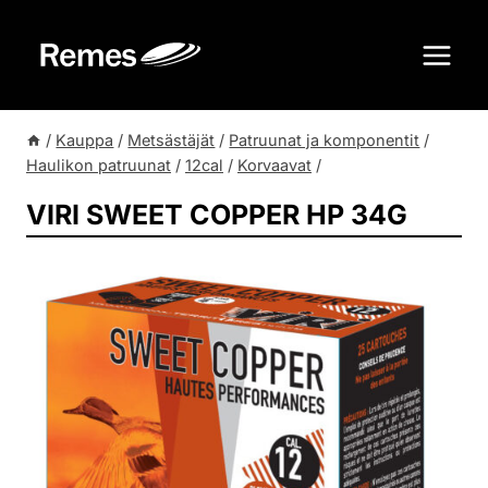
Siirry
sisältöön
/
Kauppa
/
Metsästäjät
/
Patruunat ja komponentit
/
Haulikon patruunat
/
12cal
/
Korvaavat
/
VIRI SWEET COPPER HP 34G