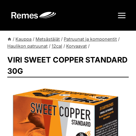
Siirry
sisältöön
/
Kauppa
/
Metsästäjät
/
Patruunat ja komponentit
/
Haulikon patruunat
/
12cal
/
Korvaavat
/
VIRI SWEET COPPER STANDARD
30G