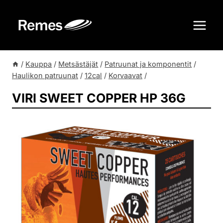
Siirry
sisältöön
/
Kauppa
/
Metsästäjät
/
Patruunat ja komponentit
/
Haulikon patruunat
/
12cal
/
Korvaavat
/
VIRI SWEET COPPER HP 36G