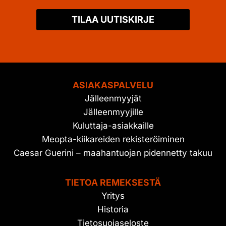
TILAA UUTISKIRJE
ASIAKASPALVELU
Jälleenmyyjät
Jälleenmyyjille
Kuluttaja-asiakkaille
Meopta-kiikareiden rekisteröiminen
Caesar Guerini – maahantuojan pidennetty takuu
TIETOA REMEKSESTÄ
Yritys
Historia
Tietosuojaseloste